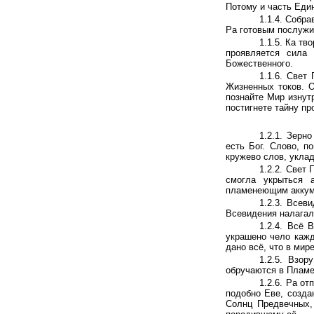
Потому и часть Еди
1.1.4. Собр
Ра готовым послужи
1.1.5. Ка тв
проявляется сила 
Божественного.
1.1.6. Свет
Жизненных токов. О
познайте Мир изнут
постигнете тайну пр
1.2.1. Зерн
есть Бог. Слово, п
кружево слов, уклад
1.2.2. Свет
смогла укрыться 
пламенеющим аккуму
1.2.3. Всев
Всевидения налагал
1.2.4. Всё 
украшено чело кажд
дано всё, что в ми
1.2.5. Взо
обручаются в Пламе
1.2.6. Ра о
подобно Еве, созда
Солнц Предвечных, 