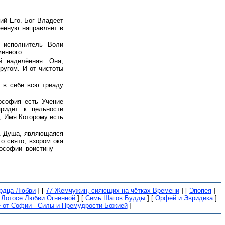
ий Его. Бог Владеет
енную направляет в
ь исполнитель Воли
енного.
й наделённая. Она,
ругом. И от чистоты
т в себе всю триаду
ософия есть Учение
ридёт к цельности
, Имя Которому есть
ь. Душа, являющаяся
о свято, взором ока
иософии воистину —
рдца Любви
]
[
77 Жемчужин, сияющих на чётках Времени
]
[
Эпопея
]
 Лотосе Любви Огненной
]
[
Семь Шагов Будды
]
[
Орфей и Эвридика
]
 от Софии - Силы и Премудрости Божией
]