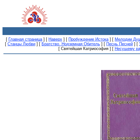
[
Главная страница
]
[
Наверх
]
[
Пробуждение Истока
]
[
Мелодии Ду
[
Станцы Любви
]
[
Братство. Нодземная Обитель
]
[
Песнь Песней
]
[
[ Святейшая Катриософия ]
[
Несущему ра