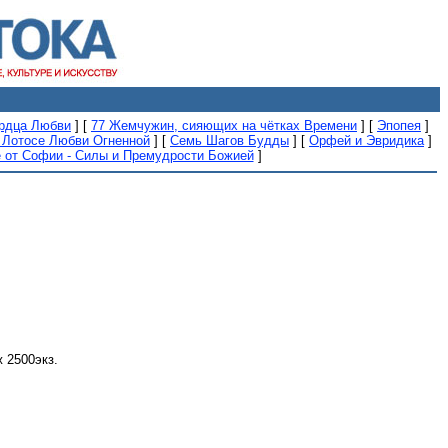
рдца Любви
]
[
77 Жемчужин, сияющих на чётках Времени
]
[
Эпопея
]
 Лотосе Любви Огненной
]
[
Семь Шагов Будды
]
[
Орфей и Эвридика
]
 от Софии - Силы и Премудрости Божией
]
 2500экз.