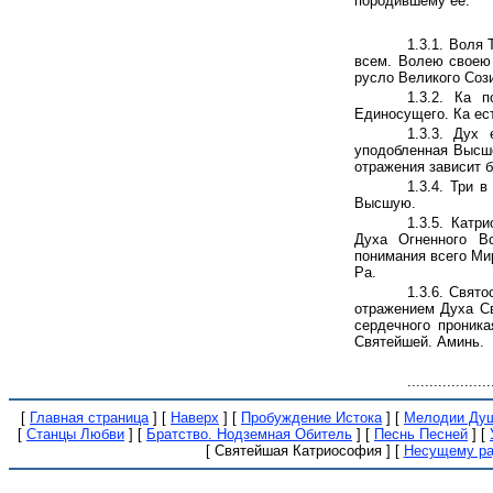
породившему её.
1.3.1. Воля
всем. Волею своею
русло Великого Соз
1.3.2. Ка 
Единосущего. Ка ес
1.3.3. Дух
уподобленная Высше
отражения зависит 
1.3.4. Три 
Высшую.
1.3.5. Катр
Духа Огненного В
понимания всего Ми
Ра.
1.3.6. Свят
отражением Духа Св
сердечного проник
Святейшей. Аминь.
...................
[
Главная страница
]
[
Наверх
]
[
Пробуждение Истока
]
[
Мелодии Ду
[
Станцы Любви
]
[
Братство. Нодземная Обитель
]
[
Песнь Песней
]
[
[ Святейшая Катриософия ]
[
Несущему ра