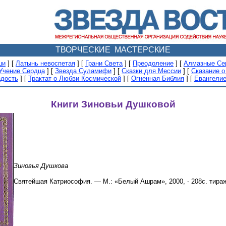
ТВОРЧЕСКИЕ МАСТЕРСКИЕ
ши
]
[
Латынь невоспетая
]
[
Грани Света
]
[
Преодоление
]
[
Алмазные Се
Учение Сердца
]
[
Звезда Суламифи
]
[
Сказки для Мессии
]
[
Сказание о
дость
]
[
Трактат о Любви Космической
]
[
Огненная Библия
]
[
Евангелие
Книги Зиновьи Душковой
Зиновья Душкова
Святейшая Катриософия. — М.: «Белый Ашрам», 2000, - 208с. тираж