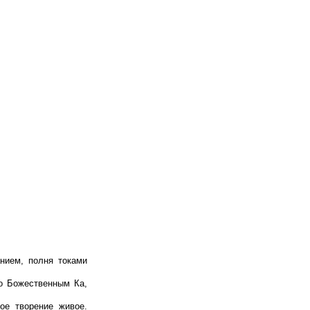
нием, полня токами
о Божественным Ка,
ое творение живое.