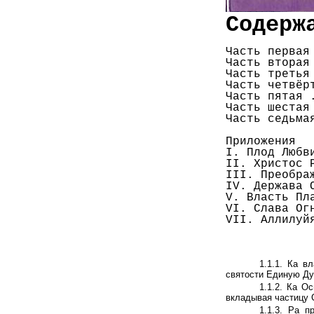
Содерж
Часть первая
Часть
вторая
Часть
третья
Часть
четвёр
Часть пятая 
Часть
шестая
Часть
седьма
Приложения
I. Плод Любв
II
. Христос 
III. Преобра
IV. Держава 
V.
Власть Пла
VI. Слава Ог
VII. Аллилуй
1.1.1. Ка в
святости Единую Ду
1.1.2. Ка О
вкладывая частицу 
1.1.3. Ра 