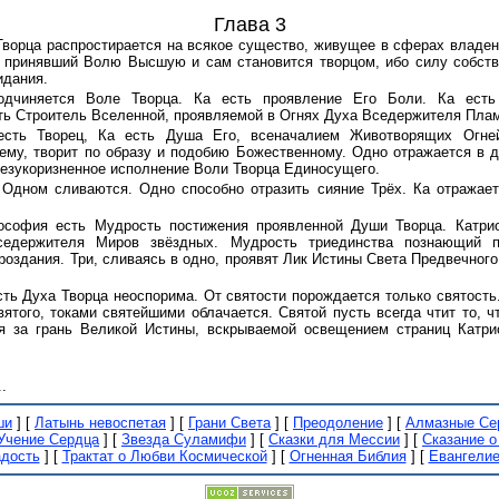
Глава 3
 Творца распростирается на всякое существо, живущее в сферах владен
 принявший Волю Высшую и сам становится творцом, ибо силу собств
идания.
подчиняется Воле Творца. Ка есть проявление Его Боли. Ка ест
ть Строитель Вселенной, проявляемой в Огнях Духа Вседержителя Плам
 есть Творец, Ка есть Душа Его, всеначалием Животворящих Огне
му, творит по образу и подобию Божественному. Одно отражается в д
безукоризненное исполнение Воли Творца Единосущего.
в Одном сливаются. Одно способно отразить сияние Трёх. Ка отражае
иософия есть Мудрость постижения проявленной Души Творца. Катри
седержителя Миров звёздных. Мудрость триединства познающий п
роздания. Три, сливаясь в одно, проявят Лик Истины Света Предвечного
ость Духа Творца неоспорима. От святости порождается только святост
ятого, токами святейшими облачается. Святой пусть всегда чтит то, чт
ая за грань Великой Истины, вскрываемой освещением страниц Катр
..
ши
]
[
Латынь невоспетая
]
[
Грани Света
]
[
Преодоление
]
[
Алмазные Се
Учение Сердца
]
[
Звезда Суламифи
]
[
Сказки для Мессии
]
[
Сказание о
дость
]
[
Трактат о Любви Космической
]
[
Огненная Библия
]
[
Евангелие