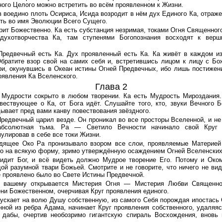
ного Целого можно встретить во всём проявленном к Жизни.
ав воедино плоть Осириса, Исида возродит в нём дух Единого Ка, отраж
ть во имя Эволюции Всего Сущего.
орит Божественно. Ка есть субстанция незримая, токами Огня Священного
духотворчества Ка, там ступенями Богопознания восходят к вер
 Предвечный есть Ка. Дух проявленный есть Ка. Ка живёт в каждом и
братите взор свой на самих себя и, встретившись лицом к лицу с Б
ри, окунувшись в Океан истины Огней Предвечных, ибо лишь постижен
оявления Ка Вселенского.
Глава 2
о Мудрости сокрыто в любом творении. Ка есть Мудрость Мироздания
овествующее о Ка, от Бога идёт. Слушайте того, кто, звуки Вечного 
ывает пред вами канву повествования звёздного.
 Предвечный царил везде. Он проникал во все просторы Вселенной, и не
абсолютная тьма. Ра — Светило Вечности начинало свой Круг 
лировав в себе все токи Жизни.
идящее Око Ра пронизывало взором все слои, проявляемые Материей 
о на всякую форму, зримо утверждённую осаждением Огней Вселенских
Видит Бог, и всё видеть должно Мудрое творение Его. Потому и Ок
ой разумной твари Божьей. Смотрите и не говорите, что ничего не вид
ре проявлено было во Свете Истины Предвечной.
ру вашему открывается Мистерия Огня — Мистерия Любви Священн
ни Божественном, очерчивая Круг проявления единого.
тпускает на волю Душу собственную, из самого Себя порождая ипостась 
нной из ребра Адама, начинает Круг проявления собственного, удаляя
дабы, очертив необозримо гигантскую спираль Восхождения, вновь в