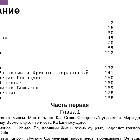
ание
 ................................
3
 ................................
15
 ................................
30
тая .............................
49
.................................
70
 ................................
89
я ...............................
112
и ..............................
133
Распятый и Христос нераспятый ...
141
жение Господне ..................
150
Огненная ........................
160
мени Божьего ...................
169
ненная ..........................
178
я ...............................
188
Часть первая
Глава 1
ладеет миром. Мир владеет Ка. Огонь Священный управляет Мирозда
шу Вселенскую, что и есть Ка Единосущего.
сириса — Исида. Ра, дарящий Жизнь всему сущему, наделяет каждог
Себя.
правит миром. Лучами Солнечными рассыпаясь, пронизывает Он всяк