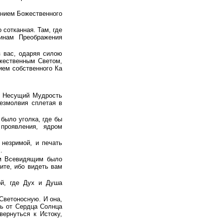
ением Божественного
 сотканная. Там, где
шинам Преображения
з вас, одаряя силою
ожественным Светом,
ием собственного Ка
. Несущий Мудрость
Безмолвия сплетая в
 было уголка, где бы
проявления, ядром
незримой, и печать
.
ом Всевидящим было
ите, ибо видеть вам
ой, где Дух и Душа
Светоносную. И она,
сь от Сердца Солнца
ернуться к Истоку,