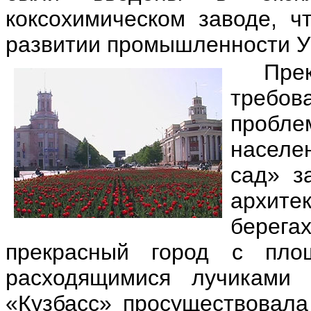
коксохимическом заводе, ч
развитии промышленности Ур
Пре
требо
проблем
населен
сад» з
архите
берег
прекрасный город с пл
расходящимися лучиками 
«Кузбасс» просуществовала