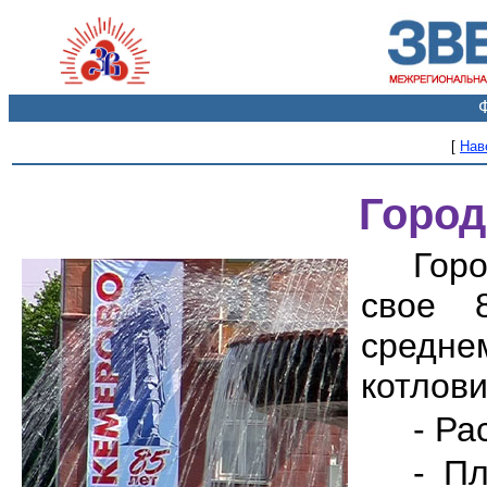
[
Нав
Город
Гор
свое 
средне
котлови
- Ра
- П