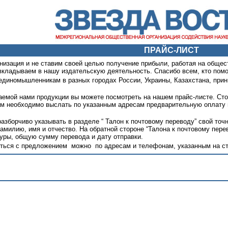
ПРАЙС-ЛИСТ
низация и не ставим своей целью получение прибыли, работая на общес
 вкладываем в нашу издательскую деятельность. Спасибо всем, кто помо
единомышленникам в разных городах России, Украины, Казахстана, при
емой нами продукции вы можете посмотреть на нашем прайс-листе. Стои
вам необходимо выслать по указанным адресам предварительную оплату 
зборчиво указывать в разделе “ Талон к почтовому переводу” свой точны
фамилию, имя и отчество. На обратной стороне “Талона к почтовому пер
уры, общую сумму перевода и дату отправки.
титься с предложением можно по адресам и телефонам, указанным на с